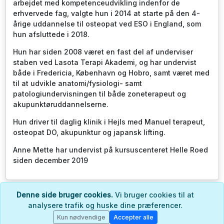
arbejdet med kompetenceudvikling indenfor de
erhvervede fag, valgte hun i 2014 at starte på den 4-
årige uddannelse til osteopat ved ESO i England, som
hun afsluttede i 2018.
Hun har siden 2008 været en fast del af underviser
staben ved Lasota Terapi Akademi, og har undervist
både i Fredericia, København og Hobro, samt været med
til at udvikle anatomi/fysiologi- samt
patologiundervisningen til både zoneterapeut og
akupunktøruddannelserne.
Hun driver til daglig klinik i Hejls med Manuel terapeut,
osteopat DO, akupunktur og japansk lifting.
Anne Mette har undervist på kursuscenteret Helle Roed
siden december 2019
Denne side bruger cookies.
Vi bruger cookies til at
© 2022-2026 - Helle Roed Kursuscenter -
Log ind
analysere trafik og huske dine præferencer.
Kun nødvendige
Accepter alle