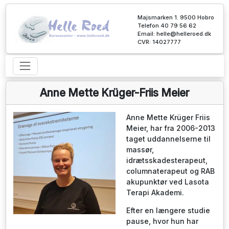
Majsmarken 1. 9500 Hobro
Telefon 40 79 56 62
Email:
helle@helleroed.dk
CVR: 14027777
Anne Mette Krüger-Friis Meier
Anne Mette Krüger Friis
Meier, har fra 2006-2013
taget uddannelserne til
massør,
idrætsskadesterapeut,
columnaterapeut og RAB
akupunktør ved Lasota
Terapi Akademi.
Efter en længere studie
pause, hvor hun har