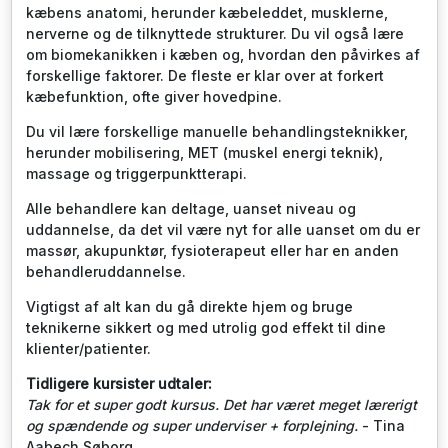
kæbens anatomi, herunder kæbeleddet, musklerne,
nerverne og de tilknyttede strukturer. Du vil også lære
om biomekanikken i kæben og, hvordan den påvirkes af
forskellige faktorer. De fleste er klar over at forkert
kæbefunktion, ofte giver hovedpine.
Du vil lære forskellige manuelle behandlingsteknikker,
herunder mobilisering, MET (muskel energi teknik),
massage og triggerpunktterapi.
Alle behandlere kan deltage, uanset niveau og
uddannelse, da det vil være nyt for alle uanset om du er
massør, akupunktør, fysioterapeut eller har en anden
behandleruddannelse.
Vigtigst af alt kan du gå direkte hjem og bruge
teknikerne sikkert og med utrolig god effekt til dine
klienter/patienter.
Tidligere kursister udtaler:
Tak for et super godt kursus. Det har været meget lærerigt
og spændende og super underviser + forplejning.
- Tina
Aabech Søborg